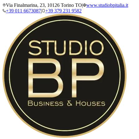
Via Finalmarina, 23, 10126 Torino TO
|
www.studiobpitalia.it
+39 011 6673087
|
+39 379 231 9582