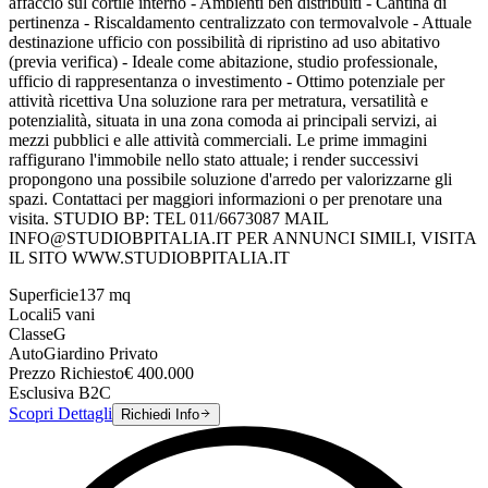
affaccio sul cortile interno - Ambienti ben distribuiti - Cantina di
pertinenza - Riscaldamento centralizzato con termovalvole - Attuale
destinazione ufficio con possibilità di ripristino ad uso abitativo
(previa verifica) - Ideale come abitazione, studio professionale,
ufficio di rappresentanza o investimento - Ottimo potenziale per
attività ricettiva Una soluzione rara per metratura, versatilità e
potenzialità, situata in una zona comoda ai principali servizi, ai
mezzi pubblici e alle attività commerciali. Le prime immagini
raffigurano l'immobile nello stato attuale; i render successivi
propongono una possibile soluzione d'arredo per valorizzarne gli
spazi. Contattaci per maggiori informazioni o per prenotare una
visita. STUDIO BP: TEL 011/6673087 MAIL
INFO@STUDIOBPITALIA.IT PER ANNUNCI SIMILI, VISITA
IL SITO WWW.STUDIOBPITALIA.IT
Superficie
137
mq
Locali
5
vani
Classe
G
Auto
Giardino Privato
Prezzo Richiesto
€
400.000
Esclusiva B2C
Scopri Dettagli
Richiedi Info