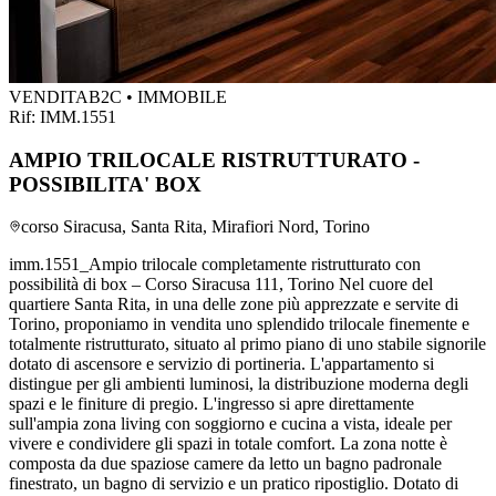
VENDITA
B2C • IMMOBILE
Rif:
IMM.1551
AMPIO TRILOCALE RISTRUTTURATO -
POSSIBILITA' BOX
corso Siracusa, Santa Rita, Mirafiori Nord, Torino
imm.1551_Ampio trilocale completamente ristrutturato con
possibilità di box – Corso Siracusa 111, Torino Nel cuore del
quartiere Santa Rita, in una delle zone più apprezzate e servite di
Torino, proponiamo in vendita uno splendido trilocale finemente e
totalmente ristrutturato, situato al primo piano di uno stabile signorile
dotato di ascensore e servizio di portineria. L'appartamento si
distingue per gli ambienti luminosi, la distribuzione moderna degli
spazi e le finiture di pregio. L'ingresso si apre direttamente
sull'ampia zona living con soggiorno e cucina a vista, ideale per
vivere e condividere gli spazi in totale comfort. La zona notte è
composta da due spaziose camere da letto un bagno padronale
finestrato, un bagno di servizio e un pratico ripostiglio. Dotato di