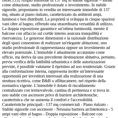
IMM.1552 Ampio immobile di 137 mq in stabile signorile – Ideale
come abitazione, studio professionale o investimento. In stabile
signorile, proponiamo in vendita un interessante immobile di 137
mq, situato al piano rialzato, caratterizzato da ambienti ampi,
luminosi e ben distribuiti. La proprietà si sviluppa in cinque spaziosi
vani oltre al bagno, offrendo una straordinaria versatilità di utilizzo.
La doppia esposizione garantisce un'ottima luminosità, mentre il
balcone con affaccio sul cortile interno assicura tranquillità e
riservatezza. Le generose dimensioni e la razionale distribuzione
degli spazi consentono di realizzare un'elegante abitazione, uno
studio professionale di rappresentanza oppure un investimento ad
elevato potenziale. L'immobile è attualmente accatastato come
ufficio, ma deriva da una precedente destinazione abitativa, pertanto,
previa verifica della fattibilità urbanistica e delle autorizzazioni
previste, è possibile valutarne il ripristino ad uso residenziale. Grazie
alla conformazione interna, rappresenta inoltre un'interessante
opportunità per investitori interessati alla realizzazione di una
struttura ricettiva, come B&B o affittacamere, nel rispetto della
normativa vigente. L'immobile è dotato di riscaldamento
centralizzato con termovalvole, cantina di pertinenza e si trova in
uno stabile con ascensore privo di barriere architettoniche,
caratteristica che ne aumenta il comfort e l'accessibilità.
Caratteristiche principali - 137 mq commerciali - Piano rialzato -
Stabile signorile con ascensore - Nessuna barriera architettonica - 5
ampi vani oltre al bagno - Doppia esposizione - Balcone con