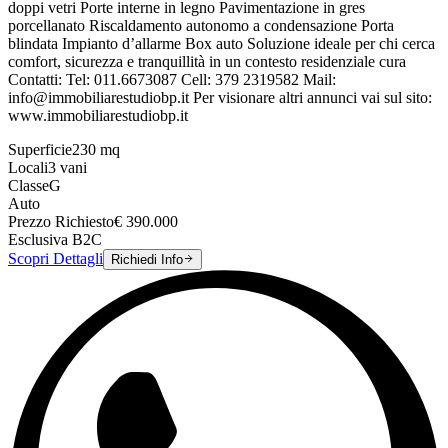
doppi vetri Porte interne in legno Pavimentazione in gres
porcellanato Riscaldamento autonomo a condensazione Porta
blindata Impianto d’allarme Box auto Soluzione ideale per chi cerca
comfort, sicurezza e tranquillità in un contesto residenziale cura
Contatti: Tel: 011.6673087 Cell: 379 2319582 Mail:
info@immobiliarestudiobp.it Per visionare altri annunci vai sul sito:
www.immobiliarestudiobp.it
Superficie
230
mq
Locali
3
vani
Classe
G
Auto
Prezzo Richiesto
€
390.000
Esclusiva B2C
Scopri Dettagli
Richiedi Info