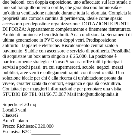
due balconi, con doppia esposizione, uno affacciato sul lato strada e
uno sul tranquillo interno cortile, che garantiscono luminosità e
un'ottima ventilazione naturale durante tutta la giornata. Completa la
proprietà una comoda cantina di pertinenza, ideale come spazio
accessorio per deposito e organizzazione. DOTAZIONI E PUNTI
DI FORZA: Appartamento completamente e finemente ristrutturato.
Ambienti luminosi e ben distribuiti. Aria condizionata. Serramenti di
ultima generazione in PVC con doppi vetri. Predisposizione
antifurto. Tapparelle elettriche. Riscaldamento centralizzato a
pavimento. Stabile con ascensore e servizio di portineria. Possibilità
di acquistare un box auto singolo a € 25.000. La posizione è
particolarmente strategica: Corso Siracusa offre tutti i principali
servizi a pochi passi, tra cui supermercati, scuole, negozi, mezzi
pubblici, aree verdi e collegamenti rapidi con il centro città. Una
soluzione ideale per chi è alla ricerca di un'abitazione pronta da
vivere, caratterizzata da comfort, eleganza e qualità costruttiva.
Contattaci per maggiori informazioni e per prenotare una visita.
STUDIO BP TEL 011/66.73.087 Mail info@studiobpitalia.it
Superficie
120
mq
Locali
3
vani
Classe
G
Auto
1° piano
Prezzo Richiesto
€
320.000
Esclusiva B2C