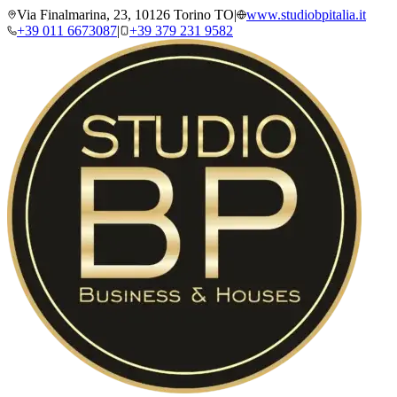
Via Finalmarina, 23, 10126 Torino TO
|
www.studiobpitalia.it
+39 011 6673087
|
+39 379 231 9582