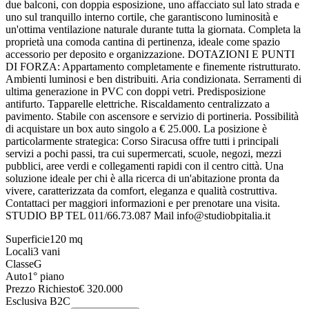
due balconi, con doppia esposizione, uno affacciato sul lato strada e
uno sul tranquillo interno cortile, che garantiscono luminosità e
un'ottima ventilazione naturale durante tutta la giornata. Completa la
proprietà una comoda cantina di pertinenza, ideale come spazio
accessorio per deposito e organizzazione. DOTAZIONI E PUNTI
DI FORZA: Appartamento completamente e finemente ristrutturato.
Ambienti luminosi e ben distribuiti. Aria condizionata. Serramenti di
ultima generazione in PVC con doppi vetri. Predisposizione
antifurto. Tapparelle elettriche. Riscaldamento centralizzato a
pavimento. Stabile con ascensore e servizio di portineria. Possibilità
di acquistare un box auto singolo a € 25.000. La posizione è
particolarmente strategica: Corso Siracusa offre tutti i principali
servizi a pochi passi, tra cui supermercati, scuole, negozi, mezzi
pubblici, aree verdi e collegamenti rapidi con il centro città. Una
soluzione ideale per chi è alla ricerca di un'abitazione pronta da
vivere, caratterizzata da comfort, eleganza e qualità costruttiva.
Contattaci per maggiori informazioni e per prenotare una visita.
STUDIO BP TEL 011/66.73.087 Mail info@studiobpitalia.it
Superficie
120
mq
Locali
3
vani
Classe
G
Auto
1° piano
Prezzo Richiesto
€
320.000
Esclusiva B2C