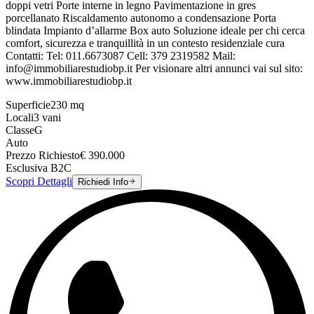
doppi vetri Porte interne in legno Pavimentazione in gres
porcellanato Riscaldamento autonomo a condensazione Porta
blindata Impianto d’allarme Box auto Soluzione ideale per chi cerca
comfort, sicurezza e tranquillità in un contesto residenziale cura
Contatti: Tel: 011.6673087 Cell: 379 2319582 Mail:
info@immobiliarestudiobp.it Per visionare altri annunci vai sul sito:
www.immobiliarestudiobp.it
Superficie
230
mq
Locali
3
vani
Classe
G
Auto
Prezzo Richiesto
€
390.000
Esclusiva B2C
Scopri Dettagli
Richiedi Info