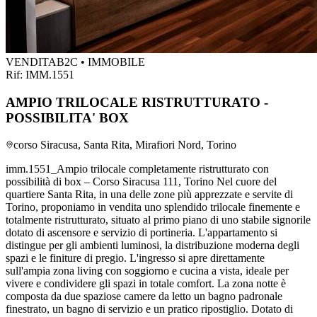
VENDITA
B2C • IMMOBILE
Rif:
IMM.1551
AMPIO TRILOCALE RISTRUTTURATO -
POSSIBILITA' BOX
corso Siracusa, Santa Rita, Mirafiori Nord, Torino
imm.1551_Ampio trilocale completamente ristrutturato con
possibilità di box – Corso Siracusa 111, Torino Nel cuore del
quartiere Santa Rita, in una delle zone più apprezzate e servite di
Torino, proponiamo in vendita uno splendido trilocale finemente e
totalmente ristrutturato, situato al primo piano di uno stabile signorile
dotato di ascensore e servizio di portineria. L'appartamento si
distingue per gli ambienti luminosi, la distribuzione moderna degli
spazi e le finiture di pregio. L'ingresso si apre direttamente
sull'ampia zona living con soggiorno e cucina a vista, ideale per
vivere e condividere gli spazi in totale comfort. La zona notte è
composta da due spaziose camere da letto un bagno padronale
finestrato, un bagno di servizio e un pratico ripostiglio. Dotato di