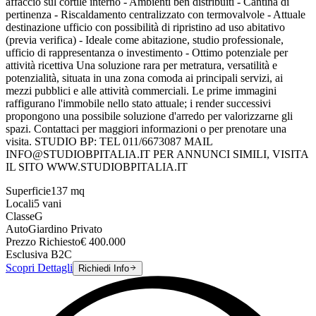
affaccio sul cortile interno - Ambienti ben distribuiti - Cantina di
pertinenza - Riscaldamento centralizzato con termovalvole - Attuale
destinazione ufficio con possibilità di ripristino ad uso abitativo
(previa verifica) - Ideale come abitazione, studio professionale,
ufficio di rappresentanza o investimento - Ottimo potenziale per
attività ricettiva Una soluzione rara per metratura, versatilità e
potenzialità, situata in una zona comoda ai principali servizi, ai
mezzi pubblici e alle attività commerciali. Le prime immagini
raffigurano l'immobile nello stato attuale; i render successivi
propongono una possibile soluzione d'arredo per valorizzarne gli
spazi. Contattaci per maggiori informazioni o per prenotare una
visita. STUDIO BP: TEL 011/6673087 MAIL
INFO@STUDIOBPITALIA.IT PER ANNUNCI SIMILI, VISITA
IL SITO WWW.STUDIOBPITALIA.IT
Superficie
137
mq
Locali
5
vani
Classe
G
Auto
Giardino Privato
Prezzo Richiesto
€
400.000
Esclusiva B2C
Scopri Dettagli
Richiedi Info