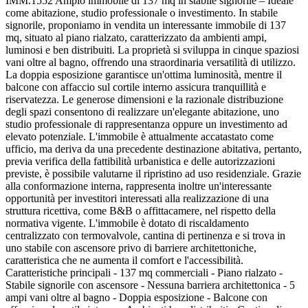
IMM.1552 Ampio immobile di 137 mq in stabile signorile – Ideale
come abitazione, studio professionale o investimento. In stabile
signorile, proponiamo in vendita un interessante immobile di 137
mq, situato al piano rialzato, caratterizzato da ambienti ampi,
luminosi e ben distribuiti. La proprietà si sviluppa in cinque spaziosi
vani oltre al bagno, offrendo una straordinaria versatilità di utilizzo.
La doppia esposizione garantisce un'ottima luminosità, mentre il
balcone con affaccio sul cortile interno assicura tranquillità e
riservatezza. Le generose dimensioni e la razionale distribuzione
degli spazi consentono di realizzare un'elegante abitazione, uno
studio professionale di rappresentanza oppure un investimento ad
elevato potenziale. L'immobile è attualmente accatastato come
ufficio, ma deriva da una precedente destinazione abitativa, pertanto,
previa verifica della fattibilità urbanistica e delle autorizzazioni
previste, è possibile valutarne il ripristino ad uso residenziale. Grazie
alla conformazione interna, rappresenta inoltre un'interessante
opportunità per investitori interessati alla realizzazione di una
struttura ricettiva, come B&B o affittacamere, nel rispetto della
normativa vigente. L'immobile è dotato di riscaldamento
centralizzato con termovalvole, cantina di pertinenza e si trova in
uno stabile con ascensore privo di barriere architettoniche,
caratteristica che ne aumenta il comfort e l'accessibilità.
Caratteristiche principali - 137 mq commerciali - Piano rialzato -
Stabile signorile con ascensore - Nessuna barriera architettonica - 5
ampi vani oltre al bagno - Doppia esposizione - Balcone con