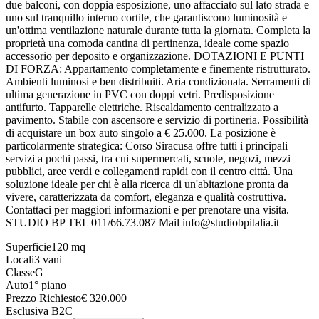
due balconi, con doppia esposizione, uno affacciato sul lato strada e
uno sul tranquillo interno cortile, che garantiscono luminosità e
un'ottima ventilazione naturale durante tutta la giornata. Completa la
proprietà una comoda cantina di pertinenza, ideale come spazio
accessorio per deposito e organizzazione. DOTAZIONI E PUNTI
DI FORZA: Appartamento completamente e finemente ristrutturato.
Ambienti luminosi e ben distribuiti. Aria condizionata. Serramenti di
ultima generazione in PVC con doppi vetri. Predisposizione
antifurto. Tapparelle elettriche. Riscaldamento centralizzato a
pavimento. Stabile con ascensore e servizio di portineria. Possibilità
di acquistare un box auto singolo a € 25.000. La posizione è
particolarmente strategica: Corso Siracusa offre tutti i principali
servizi a pochi passi, tra cui supermercati, scuole, negozi, mezzi
pubblici, aree verdi e collegamenti rapidi con il centro città. Una
soluzione ideale per chi è alla ricerca di un'abitazione pronta da
vivere, caratterizzata da comfort, eleganza e qualità costruttiva.
Contattaci per maggiori informazioni e per prenotare una visita.
STUDIO BP TEL 011/66.73.087 Mail info@studiobpitalia.it
Superficie
120
mq
Locali
3
vani
Classe
G
Auto
1° piano
Prezzo Richiesto
€
320.000
Esclusiva B2C