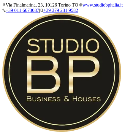
Via Finalmarina, 23, 10126 Torino TO
|
www.studiobpitalia.it
+39 011 6673087
|
+39 379 231 9582