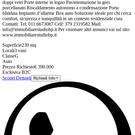
doppi vetri Porte interne in legno Pavimentazione in gres
porcellanato Riscaldamento autonomo a condensazione Porta
blindata Impianto d’allarme Box auto Soluzione ideale per chi cerca
comfort, sicurezza e tranquillità in un contesto residenziale cura
Contatti: Tel: 011.6673087 Cell: 379 2319582 Mail:
info@immobiliarestudiobp.it Per visionare altri annunci vai sul sito:
www.immobiliarestudiobp.it
Superficie
230
mq
Locali
3
vani
Classe
G
Auto
Prezzo Richiesto
€
390.000
Esclusiva B2C
Scopri Dettagli
Richiedi Info