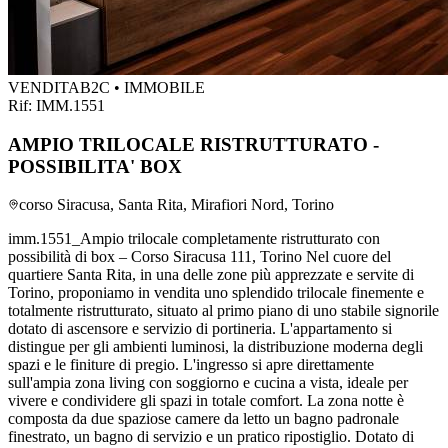
VENDITA
B2C • IMMOBILE
Rif:
IMM.1551
AMPIO TRILOCALE RISTRUTTURATO -
POSSIBILITA' BOX
corso Siracusa, Santa Rita, Mirafiori Nord, Torino
imm.1551_Ampio trilocale completamente ristrutturato con
possibilità di box – Corso Siracusa 111, Torino Nel cuore del
quartiere Santa Rita, in una delle zone più apprezzate e servite di
Torino, proponiamo in vendita uno splendido trilocale finemente e
totalmente ristrutturato, situato al primo piano di uno stabile signorile
dotato di ascensore e servizio di portineria. L'appartamento si
distingue per gli ambienti luminosi, la distribuzione moderna degli
spazi e le finiture di pregio. L'ingresso si apre direttamente
sull'ampia zona living con soggiorno e cucina a vista, ideale per
vivere e condividere gli spazi in totale comfort. La zona notte è
composta da due spaziose camere da letto un bagno padronale
finestrato, un bagno di servizio e un pratico ripostiglio. Dotato di