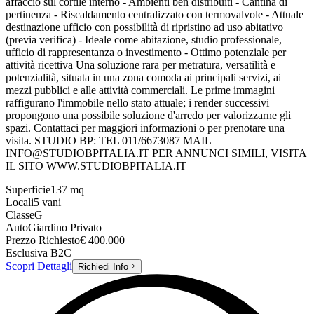
affaccio sul cortile interno - Ambienti ben distribuiti - Cantina di
pertinenza - Riscaldamento centralizzato con termovalvole - Attuale
destinazione ufficio con possibilità di ripristino ad uso abitativo
(previa verifica) - Ideale come abitazione, studio professionale,
ufficio di rappresentanza o investimento - Ottimo potenziale per
attività ricettiva Una soluzione rara per metratura, versatilità e
potenzialità, situata in una zona comoda ai principali servizi, ai
mezzi pubblici e alle attività commerciali. Le prime immagini
raffigurano l'immobile nello stato attuale; i render successivi
propongono una possibile soluzione d'arredo per valorizzarne gli
spazi. Contattaci per maggiori informazioni o per prenotare una
visita. STUDIO BP: TEL 011/6673087 MAIL
INFO@STUDIOBPITALIA.IT PER ANNUNCI SIMILI, VISITA
IL SITO WWW.STUDIOBPITALIA.IT
Superficie
137
mq
Locali
5
vani
Classe
G
Auto
Giardino Privato
Prezzo Richiesto
€
400.000
Esclusiva B2C
Scopri Dettagli
Richiedi Info