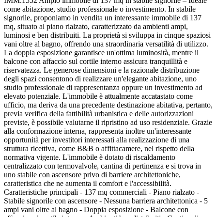
IMM.1552 Ampio immobile di 137 mq in stabile signorile – Ideale
come abitazione, studio professionale o investimento. In stabile
signorile, proponiamo in vendita un interessante immobile di 137
mq, situato al piano rialzato, caratterizzato da ambienti ampi,
luminosi e ben distribuiti. La proprietà si sviluppa in cinque spaziosi
vani oltre al bagno, offrendo una straordinaria versatilità di utilizzo.
La doppia esposizione garantisce un'ottima luminosità, mentre il
balcone con affaccio sul cortile interno assicura tranquillità e
riservatezza. Le generose dimensioni e la razionale distribuzione
degli spazi consentono di realizzare un'elegante abitazione, uno
studio professionale di rappresentanza oppure un investimento ad
elevato potenziale. L'immobile è attualmente accatastato come
ufficio, ma deriva da una precedente destinazione abitativa, pertanto,
previa verifica della fattibilità urbanistica e delle autorizzazioni
previste, è possibile valutarne il ripristino ad uso residenziale. Grazie
alla conformazione interna, rappresenta inoltre un'interessante
opportunità per investitori interessati alla realizzazione di una
struttura ricettiva, come B&B o affittacamere, nel rispetto della
normativa vigente. L'immobile è dotato di riscaldamento
centralizzato con termovalvole, cantina di pertinenza e si trova in
uno stabile con ascensore privo di barriere architettoniche,
caratteristica che ne aumenta il comfort e l'accessibilità.
Caratteristiche principali - 137 mq commerciali - Piano rialzato -
Stabile signorile con ascensore - Nessuna barriera architettonica - 5
ampi vani oltre al bagno - Doppia esposizione - Balcone con