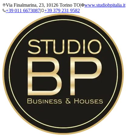
Via Finalmarina, 23, 10126 Torino TO
|
www.studiobpitalia.it
+39 011 6673087
|
+39 379 231 9582