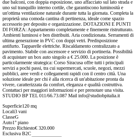
due balconi, con doppia esposizione, uno affacciato sul lato strada e
uno sul tranquillo interno cortile, che garantiscono luminosità e
un'ottima ventilazione naturale durante tutta la giornata. Completa la
proprietà una comoda cantina di pertinenza, ideale come spazio
accessorio per deposito e organizzazione. DOTAZIONI E PUNTI
DI FORZA: Appartamento completamente e finemente ristrutturato.
Ambienti luminosi e ben distribuiti. Aria condizionata. Serramenti di
ultima generazione in PVC con doppi vetri. Predisposizione
antifurto. Tapparelle elettriche. Riscaldamento centralizzato a
pavimento. Stabile con ascensore e servizio di portineria. Possibilità
di acquistare un box auto singolo a € 25.000. La posizione è
particolarmente strategica: Corso Siracusa offre tutti i principali
servizi a pochi passi, tra cui supermercati, scuole, negozi, mezzi
pubblici, aree verdi e collegamenti rapidi con il centro città. Una
soluzione ideale per chi è alla ricerca di un'abitazione pronta da
vivere, caratterizzata da comfort, eleganza e qualità costruttiva.
Contattaci per maggiori informazioni e per prenotare una visita.
STUDIO BP TEL 011/66.73.087 Mail info@studiobpitalia.it
Superficie
120
mq
Locali
3
vani
Classe
G
Auto
1° piano
Prezzo Richiesto
€
320.000
Esclusiva B2C