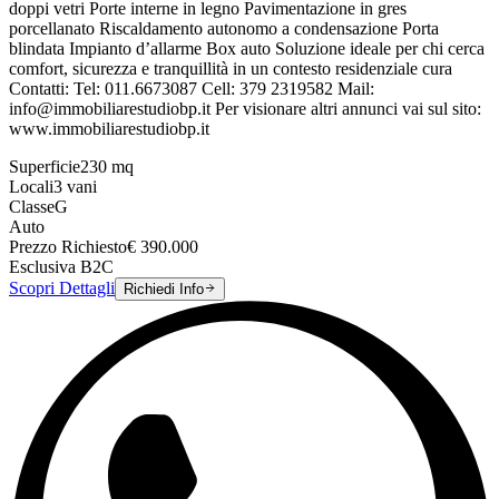
doppi vetri Porte interne in legno Pavimentazione in gres
porcellanato Riscaldamento autonomo a condensazione Porta
blindata Impianto d’allarme Box auto Soluzione ideale per chi cerca
comfort, sicurezza e tranquillità in un contesto residenziale cura
Contatti: Tel: 011.6673087 Cell: 379 2319582 Mail:
info@immobiliarestudiobp.it Per visionare altri annunci vai sul sito:
www.immobiliarestudiobp.it
Superficie
230
mq
Locali
3
vani
Classe
G
Auto
Prezzo Richiesto
€
390.000
Esclusiva B2C
Scopri Dettagli
Richiedi Info