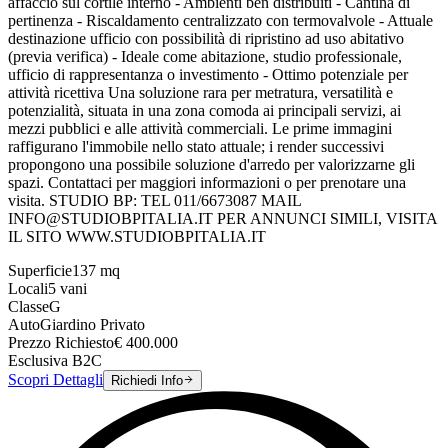
affaccio sul cortile interno - Ambienti ben distribuiti - Cantina di
pertinenza - Riscaldamento centralizzato con termovalvole - Attuale
destinazione ufficio con possibilità di ripristino ad uso abitativo
(previa verifica) - Ideale come abitazione, studio professionale,
ufficio di rappresentanza o investimento - Ottimo potenziale per
attività ricettiva Una soluzione rara per metratura, versatilità e
potenzialità, situata in una zona comoda ai principali servizi, ai
mezzi pubblici e alle attività commerciali. Le prime immagini
raffigurano l'immobile nello stato attuale; i render successivi
propongono una possibile soluzione d'arredo per valorizzarne gli
spazi. Contattaci per maggiori informazioni o per prenotare una
visita. STUDIO BP: TEL 011/6673087 MAIL
INFO@STUDIOBPITALIA.IT PER ANNUNCI SIMILI, VISITA
IL SITO WWW.STUDIOBPITALIA.IT
Superficie
137
mq
Locali
5
vani
Classe
G
Auto
Giardino Privato
Prezzo Richiesto
€
400.000
Esclusiva B2C
Scopri Dettagli
Richiedi Info