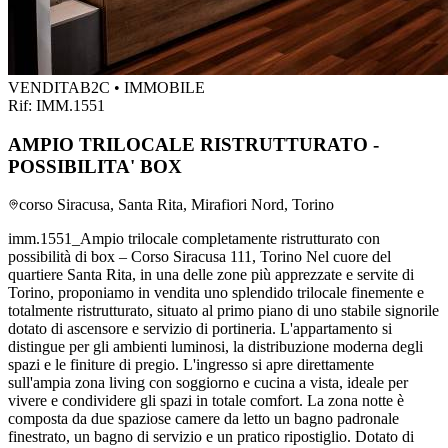
VENDITA
B2C • IMMOBILE
Rif:
IMM.1551
AMPIO TRILOCALE RISTRUTTURATO -
POSSIBILITA' BOX
corso Siracusa, Santa Rita, Mirafiori Nord, Torino
imm.1551_Ampio trilocale completamente ristrutturato con
possibilità di box – Corso Siracusa 111, Torino Nel cuore del
quartiere Santa Rita, in una delle zone più apprezzate e servite di
Torino, proponiamo in vendita uno splendido trilocale finemente e
totalmente ristrutturato, situato al primo piano di uno stabile signorile
dotato di ascensore e servizio di portineria. L'appartamento si
distingue per gli ambienti luminosi, la distribuzione moderna degli
spazi e le finiture di pregio. L'ingresso si apre direttamente
sull'ampia zona living con soggiorno e cucina a vista, ideale per
vivere e condividere gli spazi in totale comfort. La zona notte è
composta da due spaziose camere da letto un bagno padronale
finestrato, un bagno di servizio e un pratico ripostiglio. Dotato di