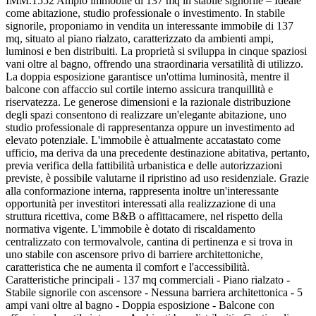
IMM.1552 Ampio immobile di 137 mq in stabile signorile – Ideale
come abitazione, studio professionale o investimento. In stabile
signorile, proponiamo in vendita un interessante immobile di 137
mq, situato al piano rialzato, caratterizzato da ambienti ampi,
luminosi e ben distribuiti. La proprietà si sviluppa in cinque spaziosi
vani oltre al bagno, offrendo una straordinaria versatilità di utilizzo.
La doppia esposizione garantisce un'ottima luminosità, mentre il
balcone con affaccio sul cortile interno assicura tranquillità e
riservatezza. Le generose dimensioni e la razionale distribuzione
degli spazi consentono di realizzare un'elegante abitazione, uno
studio professionale di rappresentanza oppure un investimento ad
elevato potenziale. L'immobile è attualmente accatastato come
ufficio, ma deriva da una precedente destinazione abitativa, pertanto,
previa verifica della fattibilità urbanistica e delle autorizzazioni
previste, è possibile valutarne il ripristino ad uso residenziale. Grazie
alla conformazione interna, rappresenta inoltre un'interessante
opportunità per investitori interessati alla realizzazione di una
struttura ricettiva, come B&B o affittacamere, nel rispetto della
normativa vigente. L'immobile è dotato di riscaldamento
centralizzato con termovalvole, cantina di pertinenza e si trova in
uno stabile con ascensore privo di barriere architettoniche,
caratteristica che ne aumenta il comfort e l'accessibilità.
Caratteristiche principali - 137 mq commerciali - Piano rialzato -
Stabile signorile con ascensore - Nessuna barriera architettonica - 5
ampi vani oltre al bagno - Doppia esposizione - Balcone con