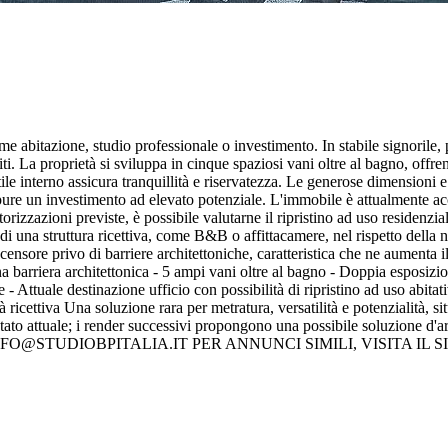
abitazione, studio professionale o investimento. In stabile signorile, 
ti. La proprietà si sviluppa in cinque spaziosi vani oltre al bagno, offre
ile interno assicura tranquillità e riservatezza. Le generose dimensioni e
pure un investimento ad elevato potenziale. L'immobile è attualmente a
 autorizzazioni previste, è possibile valutarne il ripristino ad uso residen
ne di una struttura ricettiva, come B&B o affittacamere, nel rispetto dell
ensore privo di barriere architettoniche, caratteristica che ne aumenta il
a barriera architettonica - 5 ampi vani oltre al bagno - Doppia esposizio
 Attuale destinazione ufficio con possibilità di ripristino ad uso abitati
 ricettiva Una soluzione rara per metratura, versatilità e potenzialità, si
tato attuale; i render successivi propongono una possibile soluzione d'a
 MAIL INFO@STUDIOBPITALIA.IT PER ANNUNCI SIMILI, VISITA 