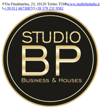
Via Finalmarina, 23, 10126 Torino TO
|
www.studiobpitalia.it
+39 011 6673087
|
+39 379 231 9582