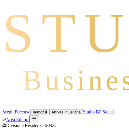
STU
Busine
Scegli Percorso
Studio BP Social
Immobili
Attività in vendita
Area Editore
Divisione Residenziale B2C