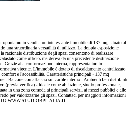
proponiamo in vendita un interessante immobile di 137 mq, situato al
ndo una straordinaria versatilità di utilizzo. La doppia esposizione
 la razionale distribuzione degli spazi consentono di realizzare
ccatastato come ufficio, ma deriva da una precedente destinazione
ziale. Grazie alla conformazione interna, rappresenta inoltre
a normativa vigente. L'immobile è dotato di riscaldamento centralizzato
 comfort e l'accessibilità. Caratteristiche principali - 137 mq
ne - Balcone con affaccio sul cortile interno - Ambienti ben distribuiti
vo (previa verifica) - Ideale come abitazione, studio professionale,
tuata in una zona comoda ai principali servizi, ai mezzi pubblici e alle
rredo per valorizzarne gli spazi. Contattaci per maggiori informazioni
IL SITO WWW.STUDIOBPITALIA.IT