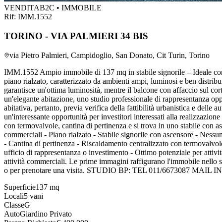
VENDITA
B2C • IMMOBILE
Rif:
IMM.1552
TORINO - VIA PALMIERI 34 BIS
via Pietro Palmieri, Campidoglio, San Donato, Cit Turin, Torino
IMM.1552 Ampio immobile di 137 mq in stabile signorile – Ideale come 
piano rialzato, caratterizzato da ambienti ampi, luminosi e ben distribui
garantisce un'ottima luminosità, mentre il balcone con affaccio sul cort
un'elegante abitazione, uno studio professionale di rappresentanza op
abitativa, pertanto, previa verifica della fattibilità urbanistica e delle
un'interessante opportunità per investitori interessati alla realizzazio
con termovalvole, cantina di pertinenza e si trova in uno stabile con asc
commerciali - Piano rialzato - Stabile signorile con ascensore - Nessun
- Cantina di pertinenza - Riscaldamento centralizzato con termovalvole -
ufficio di rappresentanza o investimento - Ottimo potenziale per attività
attività commerciali. Le prime immagini raffigurano l'immobile nello s
o per prenotare una visita. STUDIO BP: TEL 011/6673087
Superficie
137
mq
Locali
5
vani
Classe
G
Auto
Giardino Privato