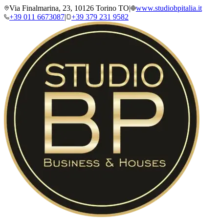
Via Finalmarina, 23, 10126 Torino TO
|
www.studiobpitalia.it
+39 011 6673087
|
+39 379 231 9582