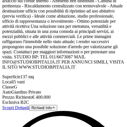
affaccio sul cortile interno - Ambienti ben distribuiti - Cantina di
pertinenza - Riscaldamento centralizzato con termovalvole - Attuale
destinazione ufficio con possibilità di ripristino ad uso abitativo
(previa verifica) - Ideale come abitazione, studio professionale,
ufficio di rappresentanza o investimento - Ottimo potenziale per
attività ricettiva Una soluzione rara per metratura, versatilità e
potenzialità, situata in una zona comoda ai principali servizi, ai
mezzi pubblici e alle attività commerciali. Le prime immagini
raffigurano l'immobile nello stato attuale; i render successivi
propongono una possibile soluzione d'arredo per valorizzarne gli
spazi. Contattaci per maggiori informazioni o per prenotare una
visita. STUDIO BP: TEL 011/6673087 MAIL
INFO@STUDIOBPITALIA.IT PER ANNUNCI SIMILI, VISITA
IL SITO WWW.STUDIOBPITALIA.IT
Superficie
137
mq
Locali
5
vani
Classe
G
Auto
Giardino Privato
Prezzo Richiesto
€
400.000
Esclusiva B2C
Scopri Dettagli
Richiedi Info