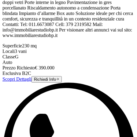
doppi vetri Porte interne in legno Pavimentazione in gres
porcellanato Riscaldamento autonomo a condensazione Porta
blindata Impianto d’allarme Box auto Soluzione ideale per chi cerca
comfort, sicurezza e tranquillità in un contesto residenziale cura
Contatti: Tel: 011.6673087 Cell: 379 2319582 Mail:
info@immobiliarestudiobp.it Per visionare altri annunci vai sul sito:
www.immobiliarestudiobp.it
Superficie
230
mq
Locali
3
vani
Classe
G
Auto
Prezzo Richiesto
€
390.000
Esclusiva B2C
Scopri Dettagli
Richiedi Info