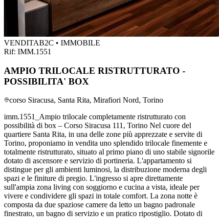
VENDITA
B2C • IMMOBILE
Rif:
IMM.1551
AMPIO TRILOCALE RISTRUTTURATO -
POSSIBILITA' BOX
corso Siracusa, Santa Rita, Mirafiori Nord, Torino
imm.1551_Ampio trilocale completamente ristrutturato con
possibilità di box – Corso Siracusa 111, Torino Nel cuore del
quartiere Santa Rita, in una delle zone più apprezzate e servite di
Torino, proponiamo in vendita uno splendido trilocale finemente e
totalmente ristrutturato, situato al primo piano di uno stabile signorile
dotato di ascensore e servizio di portineria. L'appartamento si
distingue per gli ambienti luminosi, la distribuzione moderna degli
spazi e le finiture di pregio. L'ingresso si apre direttamente
sull'ampia zona living con soggiorno e cucina a vista, ideale per
vivere e condividere gli spazi in totale comfort. La zona notte è
composta da due spaziose camere da letto un bagno padronale
finestrato, un bagno di servizio e un pratico ripostiglio. Dotato di