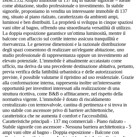
IMM.1552 Ampio immobile di 137 mq in stabile signorile – Ideale
come abitazione, studio professionale o investimento. In stabile
signorile, proponiamo in vendita un interessante immobile di 137
mq, situato al piano rialzato, caratterizzato da ambienti ampi,
luminosi e ben distribuiti. La proprietà si sviluppa in cinque spaziosi
vani oltre al bagno, offrendo una straordinaria versatilità di utilizzo.
La doppia esposizione garantisce un'ottima luminosità, mentre il
balcone con affaccio sul cortile interno assicura tranquillità e
riservatezza. Le generose dimensioni e la razionale distribuzione
degli spazi consentono di realizzare un'elegante abitazione, uno
studio professionale di rappresentanza oppure un investimento ad
elevato potenziale. L'immobile è attualmente accatastato come
ufficio, ma deriva da una precedente destinazione abitativa, pertanto,
previa verifica della fattibilità urbanistica e delle autorizzazioni
previste, è possibile valutarne il ripristino ad uso residenziale. Grazie
alla conformazione interna, rappresenta inoltre un'interessante
opportunità per investitori interessati alla realizzazione di una
struttura ricettiva, come B&B o affittacamere, nel rispetto della
normativa vigente. L'immobile è dotato di riscaldamento
centralizzato con termovalvole, cantina di pertinenza e si trova in
uno stabile con ascensore privo di barriere architettoniche,
caratteristica che ne aumenta il comfort e l'accessibilità.
Caratteristiche principali - 137 mq commerciali - Piano rialzato -
Stabile signorile con ascensore - Nessuna barriera architettonica - 5
ampi vani oltre al bagno - Doppia esposizione - Balcone con