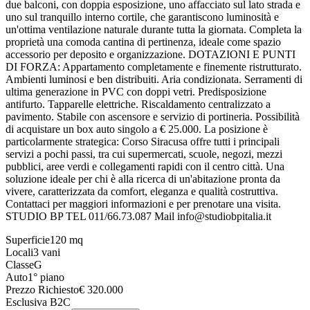
due balconi, con doppia esposizione, uno affacciato sul lato strada e
uno sul tranquillo interno cortile, che garantiscono luminosità e
un'ottima ventilazione naturale durante tutta la giornata. Completa la
proprietà una comoda cantina di pertinenza, ideale come spazio
accessorio per deposito e organizzazione. DOTAZIONI E PUNTI
DI FORZA: Appartamento completamente e finemente ristrutturato.
Ambienti luminosi e ben distribuiti. Aria condizionata. Serramenti di
ultima generazione in PVC con doppi vetri. Predisposizione
antifurto. Tapparelle elettriche. Riscaldamento centralizzato a
pavimento. Stabile con ascensore e servizio di portineria. Possibilità
di acquistare un box auto singolo a € 25.000. La posizione è
particolarmente strategica: Corso Siracusa offre tutti i principali
servizi a pochi passi, tra cui supermercati, scuole, negozi, mezzi
pubblici, aree verdi e collegamenti rapidi con il centro città. Una
soluzione ideale per chi è alla ricerca di un'abitazione pronta da
vivere, caratterizzata da comfort, eleganza e qualità costruttiva.
Contattaci per maggiori informazioni e per prenotare una visita.
STUDIO BP TEL 011/66.73.087 Mail info@studiobpitalia.it
Superficie
120
mq
Locali
3
vani
Classe
G
Auto
1° piano
Prezzo Richiesto
€
320.000
Esclusiva B2C