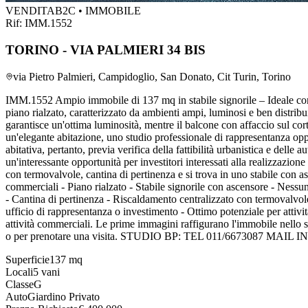
VENDITA
B2C • IMMOBILE
Rif:
IMM.1552
TORINO - VIA PALMIERI 34 BIS
via Pietro Palmieri, Campidoglio, San Donato, Cit Turin, Torino
IMM.1552 Ampio immobile di 137 mq in stabile signorile – Ideale come 
piano rialzato, caratterizzato da ambienti ampi, luminosi e ben distribui
garantisce un'ottima luminosità, mentre il balcone con affaccio sul cort
un'elegante abitazione, uno studio professionale di rappresentanza op
abitativa, pertanto, previa verifica della fattibilità urbanistica e delle
un'interessante opportunità per investitori interessati alla realizzazio
con termovalvole, cantina di pertinenza e si trova in uno stabile con asc
commerciali - Piano rialzato - Stabile signorile con ascensore - Nessun
- Cantina di pertinenza - Riscaldamento centralizzato con termovalvole -
ufficio di rappresentanza o investimento - Ottimo potenziale per attività
attività commerciali. Le prime immagini raffigurano l'immobile nello s
o per prenotare una visita. STUDIO BP: TEL 011/6673087
Superficie
137
mq
Locali
5
vani
Classe
G
Auto
Giardino Privato