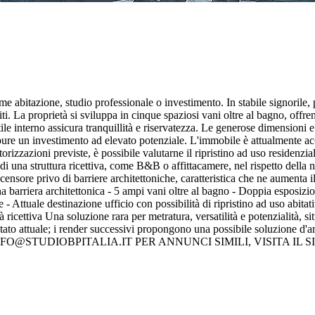
abitazione, studio professionale o investimento. In stabile signorile, 
ti. La proprietà si sviluppa in cinque spaziosi vani oltre al bagno, offre
ile interno assicura tranquillità e riservatezza. Le generose dimensioni e
pure un investimento ad elevato potenziale. L'immobile è attualmente a
 autorizzazioni previste, è possibile valutarne il ripristino ad uso residen
ne di una struttura ricettiva, come B&B o affittacamere, nel rispetto dell
ensore privo di barriere architettoniche, caratteristica che ne aumenta il
a barriera architettonica - 5 ampi vani oltre al bagno - Doppia esposizio
 Attuale destinazione ufficio con possibilità di ripristino ad uso abitati
 ricettiva Una soluzione rara per metratura, versatilità e potenzialità, si
tato attuale; i render successivi propongono una possibile soluzione d'a
 MAIL INFO@STUDIOBPITALIA.IT PER ANNUNCI SIMILI, VISITA 