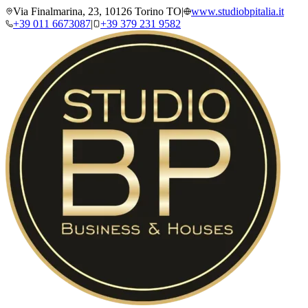
Via Finalmarina, 23, 10126 Torino TO
|
www.studiobpitalia.it
+39 011 6673087
|
+39 379 231 9582