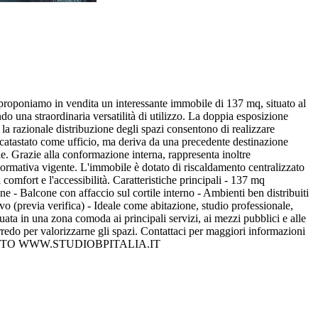
proponiamo in vendita un interessante immobile di 137 mq, situato al
ndo una straordinaria versatilità di utilizzo. La doppia esposizione
 la razionale distribuzione degli spazi consentono di realizzare
ccatastato come ufficio, ma deriva da una precedente destinazione
ziale. Grazie alla conformazione interna, rappresenta inoltre
a normativa vigente. L'immobile è dotato di riscaldamento centralizzato
 comfort e l'accessibilità. Caratteristiche principali - 137 mq
ne - Balcone con affaccio sul cortile interno - Ambienti ben distribuiti
vo (previa verifica) - Ideale come abitazione, studio professionale,
tuata in una zona comoda ai principali servizi, ai mezzi pubblici e alle
rredo per valorizzarne gli spazi. Contattaci per maggiori informazioni
IL SITO WWW.STUDIOBPITALIA.IT