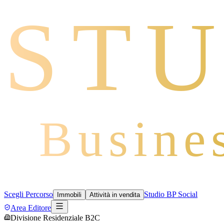
STU
Busine
Scegli Percorso
Studio BP Social
Immobili
Attività in vendita
Area Editore
Divisione Residenziale B2C